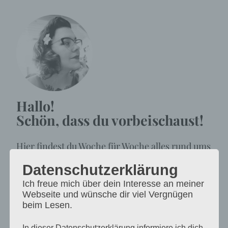
Hallo!
Schön, dass du vorbeischaust!
Hier findest du Woche für Woche alles rund ums
Thema Kreativität, Große-Träume-haben, die
Datenschutzerklärung
Wunder der Germanistik und ganz viel
Ich freue mich über dein Interesse an meiner
Buchliebe.
Webseite und wünsche dir viel Vergnügen
beim Lesen.
INSTAGRAM
In dieser Datenschutzerklärung informiere ich dich