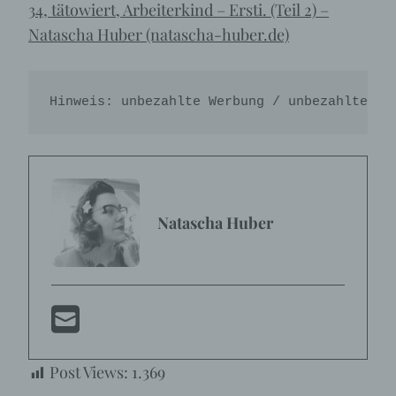
34, tätowiert, Arbeiterkind – Ersti. (Teil 2) –
Natascha Huber (natascha-huber.de)
Hinweis: unbezahlte Werbung / unbezahlte Ve
Natascha Huber
Post Views:
1.369