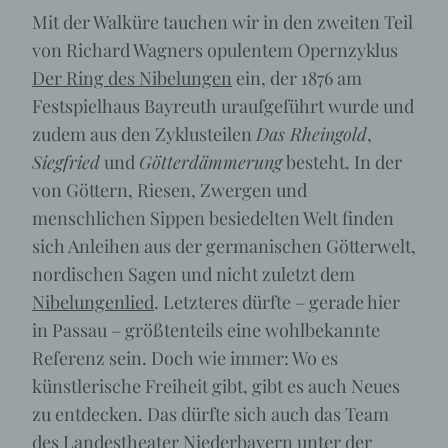
Mit der Walküre tauchen wir in den zweiten Teil
von Richard Wagners opulentem Opernzyklus
Der Ring des Nibelungen
ein, der 1876 am
Festspielhaus Bayreuth uraufgeführt wurde und
zudem aus den Zyklusteilen
Das Rheingold
,
Siegfried
und
Götterdämmerung
besteht. In der
von Göttern, Riesen, Zwergen und
menschlichen Sippen besiedelten Welt finden
sich Anleihen aus der germanischen Götterwelt,
nordischen Sagen und nicht zuletzt dem
Nibelungenlied
. Letzteres dürfte – gerade hier
in Passau – größtenteils eine wohlbekannte
Referenz sein. Doch wie immer: Wo es
künstlerische Freiheit gibt, gibt es auch Neues
zu entdecken. Das dürfte sich auch das Team
des Landestheater Niederbayern unter der