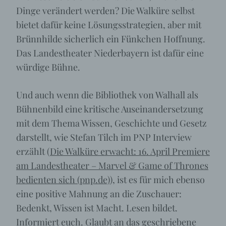
Dinge verändert werden? Die Walküre selbst
bietet dafür keine Lösungsstrategien, aber mit
Brünnhilde sicherlich ein Fünkchen Hoffnung.
Das Landestheater Niederbayern ist dafür eine
würdige Bühne.
Und auch wenn die Bibliothek von Walhall als
Bühnenbild eine kritische Auseinandersetzung
mit dem Thema Wissen, Geschichte und Gesetz
darstellt, wie Stefan Tilch im PNP Interview
erzählt (
Die Walküre erwacht: 16. April Premiere
am Landestheater – Marvel & Game of Thrones
bedienten sich (pnp.de)
), ist es für mich ebenso
eine positive Mahnung an die Zuschauer:
Bedenkt, Wissen ist Macht. Lesen bildet.
Informiert euch. Glaubt an das geschriebene