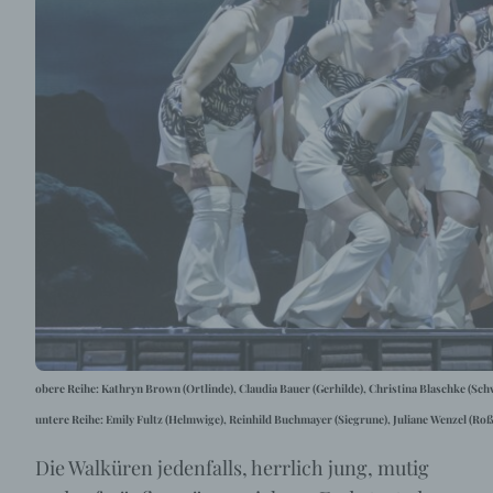
obere Reihe: Kathryn Brown (Ortlinde), Claudia Bauer (Gerhilde), Christina Blaschke (Sch
untere Reihe: Emily Fultz (Helmwige), Reinhild Buchmayer (Siegrune), Juliane Wenzel (Ro
Die Walküren jedenfalls, herrlich jung, mutig