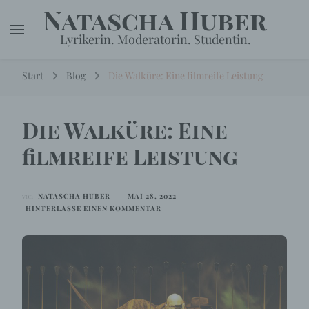
Natascha Huber
Lyrikerin. Moderatorin. Studentin.
Start
Blog
Die Walküre: Eine filmreife Leistung
Die Walküre: Eine
filmreife Leistung
von
NATASCHA HUBER
MAI 28, 2022
ZU
HINTERLASSE EINEN KOMMENTAR
DIE
WALKÜRE:
EINE
FILMREIFE
LEISTUNG