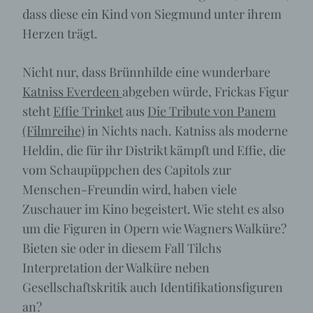
dass diese ein Kind von Siegmund unter ihrem
Herzen trägt.
Nicht nur, dass Brünnhilde eine wunderbare
Katniss Everdeen
abgeben würde, Frickas Figur
steht
Effie Trinket
aus
Die Tribute von Panem
(Filmreihe)
in Nichts nach. Katniss als moderne
Heldin, die für ihr Distrikt kämpft und Effie, die
vom Schaupüppchen des Capitols zur
Menschen-Freundin wird, haben viele
Zuschauer im Kino begeistert. Wie steht es also
um die Figuren in Opern wie Wagners Walküre?
Bieten sie oder in diesem Fall Tilchs
Interpretation der Walküre neben
Gesellschaftskritik auch Identifikationsfiguren
an?