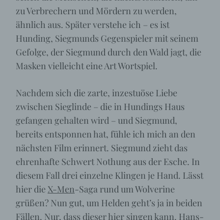
zu Verbrechern und Mördern zu werden,
ähnlich aus. Später verstehe ich – es ist
Hunding, Siegmunds Gegenspieler mit seinem
Gefolge, der Siegmund durch den Wald jagt, die
Masken vielleicht eine Art Wortspiel.
Nachdem sich die zarte, inzestuöse Liebe
zwischen Sieglinde – die in Hundings Haus
gefangen gehalten wird – und Siegmund,
bereits entsponnen hat, fühle ich mich an den
nächsten Film erinnert. Siegmund zieht das
ehrenhafte Schwert Nothung aus der Esche. In
diesem Fall drei einzelne Klingen je Hand. Lässt
hier die
X-Men
-Saga rund um Wolverine
grüßen? Nun gut, um Helden geht’s ja in beiden
Fällen. Nur, dass dieser hier singen kann.
Hans-