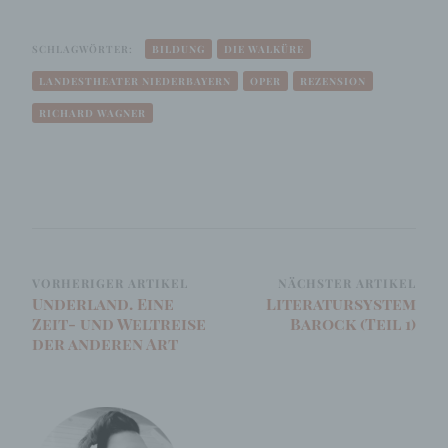
SCHLAGWÖRTER:
BILDUNG
DIE WALKÜRE
LANDESTHEATER NIEDERBAYERN
OPER
REZENSION
RICHARD WAGNER
Beitragsnavigation
VORHERIGER ARTIKEL
NÄCHSTER ARTIKEL
Underland. Eine
Literatursystem
Zeit- und Weltreise
Barock (Teil 1)
der anderen Art