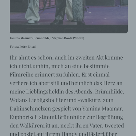
Yamina Maamar (Brünnhilde), Stephan Bootz (Wotan)
Fotos: Peter Litvai
Ihr ahnt es schon, auch im zweiten Akt komme
ich nicht umhin, mich an eine bestimmte
Filmreihe erinnert zu fühlen. Erst einmal
verliere ich aber still und heimlich das Herz an
meine Lieblingsheldin des Abends: Brünnhilde,
Wotans Liebligstochter und -walküre, zum
Dahinschmelzen gespielt von
Yamina Maamar
.
Euphorisch stimmt Brünnhilde zur Begrüßung
den Walkürenritt an, neckt ihren Vater, tweeted
und postet auf ihrem Handy und lästert über