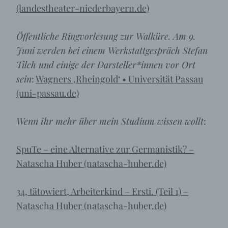
(landestheater-niederbayern.de)
Öffentliche Ringvorlesung zur Walküre. Am 9.
Juni werden bei einem Werkstattgespräch Stefan
Tilch und einige der Darsteller*innen vor Ort
sein
:
Wagners ‚Rheingold‘ • Universität Passau
(uni-passau.de)
Wenn ihr mehr über mein Studium wissen wollt
:
SpuTe – eine Alternative zur Germanistik? –
Natascha Huber (natascha-huber.de)
34, tätowiert, Arbeiterkind – Ersti. (Teil 1) –
Natascha Huber (natascha-huber.de)